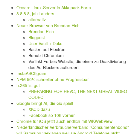
Ocean: Linux-Server in Akkupack-Form
8.8.8.8, jetzt anders
alternativ
Neuer Browser von Brendan Eich
Brendan Eich
Blogpost
User Vault + Doku
Basiert auf Electron
Benutzt Chromium
Verlinkt Forbes Website, die einen zu Deaktivierung
des Ad-Blockers auffordert
InstaASCIIgram
NPM 50% schneller ohne Progressbar
h.265 ist gut
PREPARING FOR HEVC, THE NEXT GREAT VIDEO
CODEC
Google bringt AI, die Go spielt
XKCD dazu
Facebook so 10h vorher
Chrome für iOS jetzt auch endlich mit WKWebView
Niederländischer Verbraucherverband “Consumentenbond”
will Samsung verklagen weil sie Android Telefone nicht