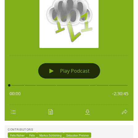
CONTRIBUTORS
Felix Richter
Felix
Markus Schlichting
Sebastian Preisner