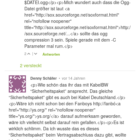
$DATEI.ogg</p><p>Mich wundert auch dass die Ogg-
Datei größer ist laut <a
href="http://sox.sourceforge.net/soxformat.html"
rel="nofollow noopener"
title="http://sox.sourceforge.net/soxformat.html">http:/
/sox.sourceforge.net/...</a> sollte das ogg
compression 3 sein. Spiele gerade mit dem -C
Parameter mal rum.</p>
2
|
Antworten
2 versteckt
•
vor 14 Jahren
Denny Schäfer
<p>Wie schön das ihr das mit KabelBW
“Sicherheitspaket” ansprecht. Das gleiche
“Sicherheitspaket” gibt es auch bei Kabel Deutschland.</p>
<p>Wäre ich nicht schon bei den Fanboys http://fanbó<a
href="http://ys.org/" rel="nofollow noopener"
title="ys.org/">ys.org/</a> darauf aufmerksam geworden,
wäre ich vielleicht selbst darauf rein gefallen.</p><p>Es ist
wirklich schlimm. Da ich wusste das es dieses
“Sicherheitspaket” beim Vertragsabschluss dazu gibt, wollte