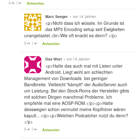
2
|
Antworten
•
vor 14 Jahren
Marc Seeger
<p>Nicht dass ich wüsste. Im Grunde ist
das MP3 Encoding setup seit Ewigkeiten
unangetastet.<br>Wie oft knackt es denn? </p>
2
|
Antworten
•
vor 14 Jahren
Das Wort
<p>Hatte das auch mal mit Listen unter
Android. Liegt wohl am schlechten
Management von Downloads bei geringer
Bandbreite. Vielleicht "kämpft" der AudioServer auch
um Leistung. Bei den Stock-Roms der Hersteller gibts
mit solchen Dingen manchmal Probleme. Ich
empfehle mal eine AOSP-ROM.</p><p>Hatte
desswegen schon vermutet meine Kopfhörer wären
kaputt…</p><p>Welchen Podcatcher nutzt du denn?
</p>
2
|
Antworten