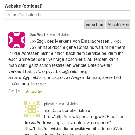
Website (optional)
•
vor 14 Jahren
Das Wort
<p>Bzgl. des Merkens von Emailadressen…</p>
<p>Ihr habt doch eigene Domains warum bennent
ihr die Adressen nicht einfach nach dem Service bei dem ihr
euch anmeldet oder Verträge abschließt. Außerdem kann
man dann ganz schön feststellen wer die Daten weiter
verkauft hat…</p><p>z.B. db@pleidi.org,
amazon@pfleidi.org etc.</p><p>Wegen Batman, siehe Bild
im Anhang<br></p>
2
|
Antworten
•
vor 14 Jahren
pfleidi
<p>Dazu benutze ich <a
href="http://en.wikipedia.org/wiki/Email_ad
dress#Address_tags" rel="nofollow noopener"
title="http://en.wikipedia.org/wiki/Email_address#Addr
ess_tags">Email Adresstags</a></p>