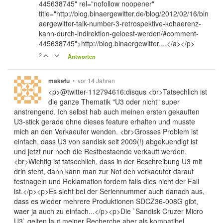
445638745" rel="nofollow noopener"
title="http://blog.binaergewitter.de/blog/2012/02/16/bin
aergewitter-talk-number-3-retrospektive-kohaerenz-
kann-durch-indirektion-geloest-werden/#comment-
445638745">http://blog.binaergewitter....</a></p>
2
|
Antworten
•
vor 14 Jahren
makefu
<p>@twitter-112794616:disqus <br>Tatsechlich ist
die ganze Thematik "U3 oder nicht" super
anstrengend. Ich selbst hab auch meinen ersten gekauften
U3-stick gerade ohne dieses feature erhalten und musste
mich an den Verkaeufer wenden. <br>Grosses Problem ist
einfach, dass U3 von sandisk seit 2009(!) abgekuendigt ist
und jetzt nur noch die Restbestaende verkauft werden.
<br>Wichtig ist tatsechlich, dass in der Beschreibung U3 mit
drin steht, dann kann man zur Not den verkaeufer darauf
festnageln und Reklamation fordern falls dies nicht der Fall
ist.</p><p>Es sieht bei der Seriennummer auch danach aus,
dass es wieder mehrere Produktionen SDCZ36-008G gibt,
waer ja auch zu einfach...</p><p>Die `Sandisk Cruzer Micro
U3` gelten laut meiner Recherche aber als kompatibel,