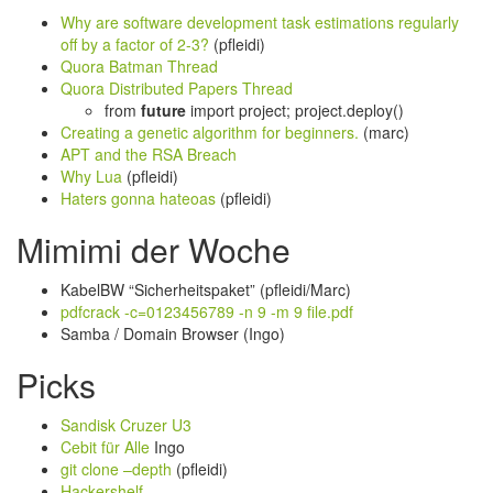
Why are software development task estimations regularly
off by a factor of 2-3?
(pfleidi)
Quora Batman Thread
Quora Distributed Papers Thread
from
future
import project; project.deploy()
Creating a genetic algorithm for beginners.
(marc)
APT and the RSA Breach
Why Lua
(pfleidi)
Haters gonna hateoas
(pfleidi)
Mimimi der Woche
KabelBW “Sicherheitspaket” (pfleidi/Marc)
pdfcrack -c=0123456789 -n 9 -m 9 file.pdf
Samba / Domain Browser (Ingo)
Picks
Sandisk Cruzer U3
Cebit für Alle
Ingo
git clone –depth
(pfleidi)
Hackershelf