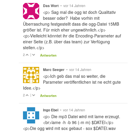
•
vor 14 Jahren
Das Wort
<p> Sag mal die ogg ist doch Qualitativ
besser oder? Habe vorhin mit
Überraschung festgestellt dass die ogg-Datei 15MB
größer ist. Für mich eher ungewöhnlich.</p>
<p>Vielleicht könntet ihr die Encoding-Parameter auf
einer Seite (z.B. über das team) zur Verfügung
stellen.</p>
2
|
Antworten
•
vor 14 Jahren
Marc Seeger
<p>Ich geb das mal so weiter, die
Parameter veröffentlichen ist ne echt gute
Idee.</p>
2
|
Antworten
•
vor 14 Jahren
Ingo Ebel
<p> Die mp3 Datei wird mit lame erzeugt.
<br>lame -h -b 96 (-m m) $DATEI</p>
<p>Die ogg wird mit sox gebaut - sox $DATEI.wav