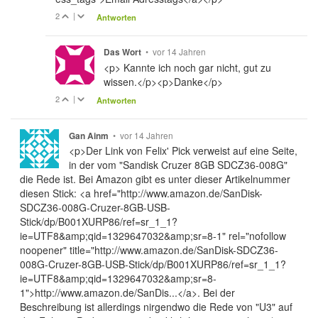
2
|
Antworten
•
vor 14 Jahren
Das Wort
<p> Kannte ich noch gar nicht, gut zu
wissen.</p><p>Danke</p>
2
|
Antworten
•
vor 14 Jahren
Gan Ainm
<p>Der Link von Felix' Pick verweist auf eine Seite,
in der vom "Sandisk Cruzer 8GB SDCZ36-008G"
die Rede ist. Bei Amazon gibt es unter dieser Artikelnummer
diesen Stick: <a href="http://www.amazon.de/SanDisk-
SDCZ36-008G-Cruzer-8GB-USB-
Stick/dp/B001XURP86/ref=sr_1_1?
ie=UTF8&amp;qid=1329647032&amp;sr=8-1" rel="nofollow
noopener" title="http://www.amazon.de/SanDisk-SDCZ36-
008G-Cruzer-8GB-USB-Stick/dp/B001XURP86/ref=sr_1_1?
ie=UTF8&amp;qid=1329647032&amp;sr=8-
1">http://www.amazon.de/SanDis...</a>. Bei der
Beschreibung ist allerdings nirgendwo die Rede von "U3" auf