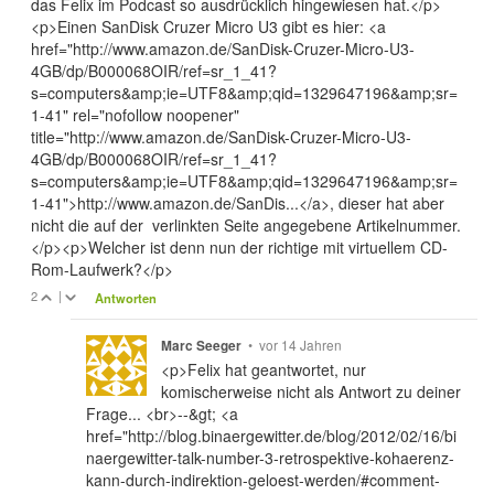
das Felix im Podcast so ausdrücklich hingewiesen hat.</p>
<p>Einen SanDisk Cruzer Micro U3 gibt es hier: <a
href="http://www.amazon.de/SanDisk-Cruzer-Micro-U3-
4GB/dp/B000068OIR/ref=sr_1_41?
s=computers&amp;ie=UTF8&amp;qid=1329647196&amp;sr=
1-41" rel="nofollow noopener"
title="http://www.amazon.de/SanDisk-Cruzer-Micro-U3-
4GB/dp/B000068OIR/ref=sr_1_41?
s=computers&amp;ie=UTF8&amp;qid=1329647196&amp;sr=
1-41">http://www.amazon.de/SanDis...</a>, dieser hat aber
nicht die auf der verlinkten Seite angegebene Artikelnummer.
</p><p>Welcher ist denn nun der richtige mit virtuellem CD-
Rom-Laufwerk?</p>
2
|
Antworten
•
vor 14 Jahren
Marc Seeger
<p>Felix hat geantwortet, nur
komischerweise nicht als Antwort zu deiner
Frage... <br>--&gt; <a
href="http://blog.binaergewitter.de/blog/2012/02/16/bi
naergewitter-talk-number-3-retrospektive-kohaerenz-
kann-durch-indirektion-geloest-werden/#comment-