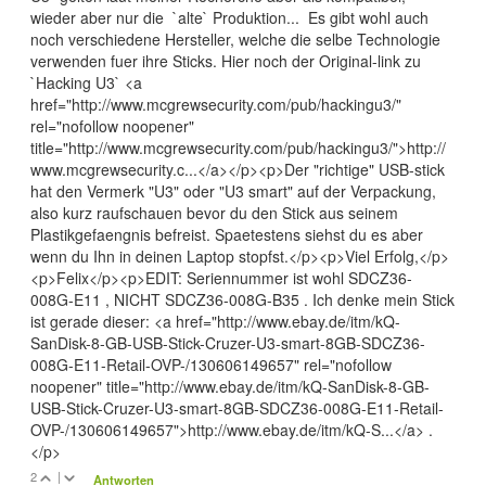
wieder aber nur die `alte` Produktion... Es gibt wohl auch
noch verschiedene Hersteller, welche die selbe Technologie
verwenden fuer ihre Sticks. Hier noch der Original-link zu
`Hacking U3` <a
href="http://www.mcgrewsecurity.com/pub/hackingu3/"
rel="nofollow noopener"
title="http://www.mcgrewsecurity.com/pub/hackingu3/">http://
www.mcgrewsecurity.c...</a></p><p>Der "richtige" USB-stick
hat den Vermerk "U3" oder "U3 smart" auf der Verpackung,
also kurz raufschauen bevor du den Stick aus seinem
Plastikgefaengnis befreist. Spaetestens siehst du es aber
wenn du Ihn in deinen Laptop stopfst.</p><p>Viel Erfolg,</p>
<p>Felix</p><p>EDIT: Seriennummer ist wohl SDCZ36-
008G-E11 , NICHT SDCZ36-008G-B35 . Ich denke mein Stick
ist gerade dieser: <a href="http://www.ebay.de/itm/kQ-
SanDisk-8-GB-USB-Stick-Cruzer-U3-smart-8GB-SDCZ36-
008G-E11-Retail-OVP-/130606149657" rel="nofollow
noopener" title="http://www.ebay.de/itm/kQ-SanDisk-8-GB-
USB-Stick-Cruzer-U3-smart-8GB-SDCZ36-008G-E11-Retail-
OVP-/130606149657">http://www.ebay.de/itm/kQ-S...</a> .
</p>
2
|
Antworten