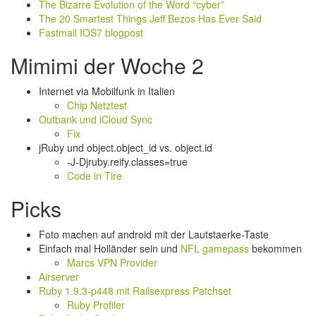
The Bizarre Evolution of the Word “cyber”
The 20 Smartest Things Jeff Bezos Has Ever Said
Fastmail IOS7 blogpost
Mimimi der Woche 2
Internet via Mobilfunk in Italien
Chip Netztest
Outbank und iCloud Sync
Fix
jRuby und object.object_id vs. object.id
-J-Djruby.reify.classes=true
Code in Tire
Picks
Foto machen auf android mit der Lautstaerke-Taste
Einfach mal Holländer sein und
NFL gamepass
bekommen
Marcs VPN Provider
Airserver
Ruby 1.9.3-p448 mit Railsexpress Patchset
Ruby Profiler