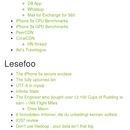
DB App
Whatsup
Mail for Exchange für S60
iPhone 5s CPU Benchmarks
iPhone 5s GPU Benchmarks
PeerCDN
CoralCDN
HN thread
Avi’s Travelogue
Lesefoo
The iPhone 5s secure enclave
The fully upturned bin
UTF-8 in mysql
Infinite State
The Engineer who bought over 12.100 Cups of Pudding to
earn >1Mil Flight Miles
Oreo Mann
8 Immobilien-Irrtümer, die du unbedingt kennen solltest
IOS7 review
Don’t use Hadoop - your data isn’t that big