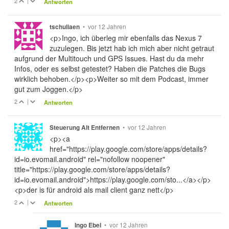
2
|
Antworten
•
vor 12 Jahren
tschuliaen
<p>Ingo, ich überleg mir ebenfalls das Nexus 7
zuzulegen. Bis jetzt hab ich mich aber nicht getraut
aufgrund der Multitouch und GPS Issues. Hast du da mehr
Infos, oder es selbst getestet? Haben die Patches die Bugs
wirklich behoben.</p><p>Weiter so mit dem Podcast, immer
gut zum Joggen.</p>
2
|
Antworten
•
vor 12 Jahren
Steuerung Alt Entfernen
<p><a
href="https://play.google.com/store/apps/details?
id=io.evomail.android" rel="nofollow noopener"
title="https://play.google.com/store/apps/details?
id=io.evomail.android">https://play.google.com/sto...</a></p>
<p>der is für android als mail client ganz nett</p>
2
|
Antworten
•
vor 12 Jahren
Ingo Ebel