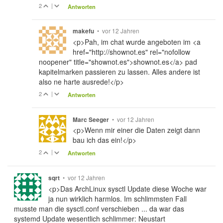
2
|
Antworten
•
vor 12 Jahren
makefu
<p>Pah, im chat wurde angeboten im <a
href="http://shownot.es" rel="nofollow
noopener" title="shownot.es">shownot.es</a> pad
kapitelmarken passieren zu lassen. Alles andere ist
also ne harte ausrede!</p>
2
|
Antworten
•
vor 12 Jahren
Marc Seeger
<p>Wenn mir einer die Daten zeigt dann
bau ich das ein!</p>
2
|
Antworten
•
vor 12 Jahren
sqrt
<p>Das ArchLinux sysctl Update diese Woche war
ja nun wirklich harmlos. Im schlimmsten Fall
musste man die sysctl.conf verschieben ... da war das
systemd Update wesentlich schlimmer: Neustart