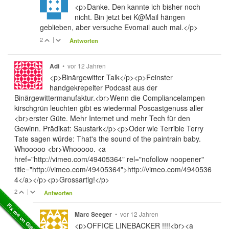
<p>Danke. Den kannte ich bisher noch
nicht. Bin jetzt bei K@Mail hängen
geblieben, aber versuche Evomail auch mal.</p>
2
|
Antworten
•
vor 12 Jahren
Adi
<p>Binärgewitter Talk</p><p>Feinster
handgekrepelter Podcast aus der
Binärgewittermanufaktur.<br>Wenn die Compliancelampen
kirschgrün leuchten gibt es wiedermal Poscastgenuss aller
<br>erster Güte. Mehr Internet und mehr Tech für den
Gewinn. Prädikat: Saustark</p><p>Oder wie Terrible Terry
Tate sagen würde: That's the sound of the paintrain baby.
Whooooo <br>Whooooo. <a
href="http://vimeo.com/49405364" rel="nofollow noopener"
title="http://vimeo.com/49405364">http://vimeo.com/4940536
4</a></p><p>Grossartig!</p>
2
|
Antworten
•
vor 12 Jahren
Marc Seeger
<p>OFFICE LINEBACKER !!!!<br><a