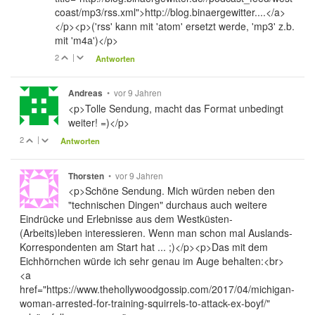
coast/mp3/rss.xml">http://blog.binaergewitter....</a>
</p><p>('rss' kann mit 'atom' ersetzt werde, 'mp3' z.b.
mit 'm4a')</p>
2
|
Antworten
•
vor 9 Jahren
Andreas
<p>Tolle Sendung, macht das Format unbedingt
weiter! =)</p>
2
|
Antworten
•
vor 9 Jahren
Thorsten
<p>Schöne Sendung. Mich würden neben den
"technischen Dingen" durchaus auch weitere
Eindrücke und Erlebnisse aus dem Westküsten-
(Arbeits)leben interessieren. Wenn man schon mal Auslands-
Korrespondenten am Start hat ... ;)</p><p>Das mit dem
Eichhörnchen würde ich sehr genau im Auge behalten:<br>
<a
href="https://www.thehollywoodgossip.com/2017/04/michigan-
woman-arrested-for-training-squirrels-to-attack-ex-boyf/"