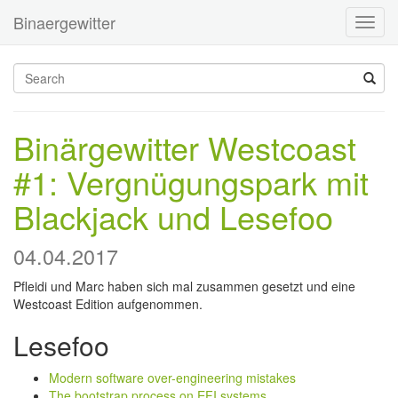
Binaergewitter
Toggl
navig
Binärgewitter Westcoast
#1: Vergnügungspark mit
Blackjack und Lesefoo
04.04.2017
Pfleidi und Marc haben sich mal zusammen gesetzt und eine
Westcoast Edition aufgenommen.
Lesefoo
Modern software over-engineering mistakes
The bootstrap process on EFI systems