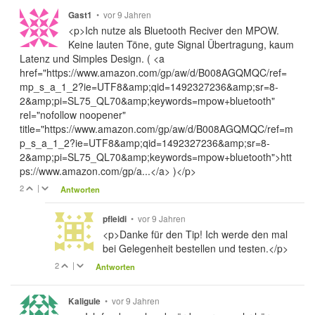
•
vor 9 Jahren
Gast1
<p>Ich nutze als Bluetooth Reciver den MPOW.
Keine lauten Töne, gute Signal Übertragung, kaum
Latenz und Simples Design. ( <a
href="https://www.amazon.com/gp/aw/d/B008AGQMQC/ref=
mp_s_a_1_2?ie=UTF8&amp;qid=1492327236&amp;sr=8-
2&amp;pi=SL75_QL70&amp;keywords=mpow+bluetooth"
rel="nofollow noopener"
title="https://www.amazon.com/gp/aw/d/B008AGQMQC/ref=m
p_s_a_1_2?ie=UTF8&amp;qid=1492327236&amp;sr=8-
2&amp;pi=SL75_QL70&amp;keywords=mpow+bluetooth">htt
ps://www.amazon.com/gp/a...</a> )</p>
2
|
Antworten
•
vor 9 Jahren
pfleidi
<p>Danke für den Tip! Ich werde den mal
bei Gelegenheit bestellen und testen.</p>
2
|
Antworten
•
vor 9 Jahren
Kaligule