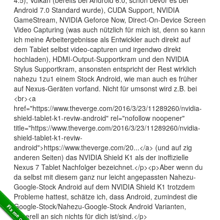
Android 7.0 Standard wurde), CUDA Support, NVIDIA
GameStream, NVIDIA Geforce Now, Direct-On-Device Screen
Video Capturing (was auch nützlich für mich ist, denn so kann
ich meine Arbeitergebnisse als Entwickler auch direkt auf
dem Tablet selbst video-capturen und irgendwo direkt
hochladen), HDMI-Output-Supportkram und den NVIDIA
Stylus Supportkram, ansonsten entspricht der Rest wirklich
nahezu 1zu1 einem Stock Android, wie man auch es früher
auf Nexus-Geräten vorfand. Nicht für umsonst wird z.B. bei
<br><a
href="https://www.theverge.com/2016/3/23/11289260/nvidia-
shield-tablet-k1-reviw-android" rel="nofollow noopener"
title="https://www.theverge.com/2016/3/23/11289260/nvidia-
shield-tablet-k1-reviw-
android">https://www.theverge.com/20...</a> (und auf zig
anderen Seiten) das NVIDIA Shield K1 als der inoffizielle
Nexus 7 Tablet Nachfolger bezeichnet.</p><p>Aber wenn du
da selbst mit diesem ganz nur leicht angepassten Nahezu-
Google-Stock Android auf dem NVIDIA Shield K1 trotzdem
Probleme hattest, schätze ich, dass Android, zumindest die
Google-Stock/Nahezu-Google-Stock Android Varianten,
generell an sich nichts für dich ist/sind.</p>