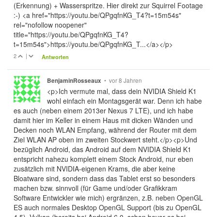
(Erkennung) + Wasserspritze. Hier direkt zur Squirrel Footage
:-) <a href="https://youtu.be/QPgqfnKG_T4?t=15m54s"
rel="nofollow noopener"
title="https://youtu.be/QPgqfnKG_T4?
t=15m54s">https://youtu.be/QPgqfnKG_T...</a></p>
2
|
Antworten
•
vor 8 Jahren
BenjaminRosseaux
<p>Ich vermute mal, dass dein NVIDIA Shield K1
wohl einfach ein Montagsgerät war. Denn ich habe
es auch (neben einem 2013er Nexus 7 LTE), und ich habe
damit hier im Keller in einem Haus mit dicken Wänden und
Decken noch WLAN Empfang, während der Router mit dem
Ziel WLAN AP oben im zweiten Stockwert steht.</p><p>Und
bezüglich Android, das Android auf dem NVIDIA Shield K1
entspricht nahezu komplett einem Stock Android, nur eben
zusätzlich mit NVIDIA-eigenen Krams, die aber keine
Bloatware sind, sondern dass das Tablet erst so besonders
machen bzw. sinnvoll (für Game und/oder Grafikkram
Software Entwickler wie mich) ergränzen, z.B. neben OpenGL
ES auch normales Desktop OpenGL Support (bis zu OpenGL
4.5), Vulkan (bereits bei Android 6.0, schon bevor es bei