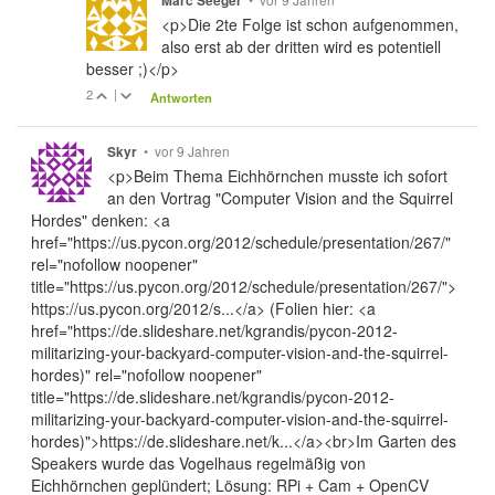
Marc Seeger
<p>Die 2te Folge ist schon aufgenommen,
also erst ab der dritten wird es potentiell
besser ;)</p>
2
|
Antworten
•
vor 9 Jahren
Skyr
<p>Beim Thema Eichhörnchen musste ich sofort
an den Vortrag "Computer Vision and the Squirrel
Hordes" denken: <a
href="https://us.pycon.org/2012/schedule/presentation/267/"
rel="nofollow noopener"
title="https://us.pycon.org/2012/schedule/presentation/267/">
https://us.pycon.org/2012/s...</a> (Folien hier: <a
href="https://de.slideshare.net/kgrandis/pycon-2012-
militarizing-your-backyard-computer-vision-and-the-squirrel-
hordes)" rel="nofollow noopener"
title="https://de.slideshare.net/kgrandis/pycon-2012-
militarizing-your-backyard-computer-vision-and-the-squirrel-
hordes)">https://de.slideshare.net/k...</a><br>Im Garten des
Speakers wurde das Vogelhaus regelmäßig von
Eichhörnchen geplündert; Lösung: RPi + Cam + OpenCV