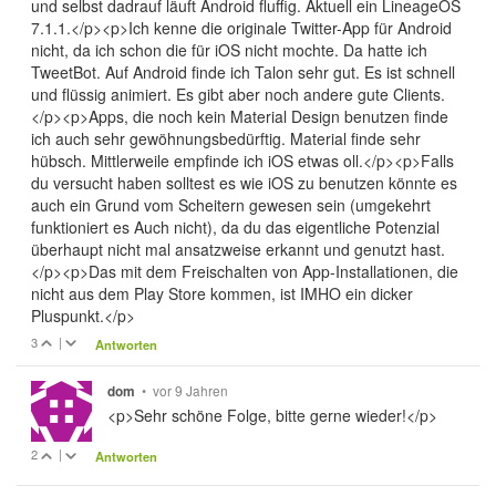
und selbst dadrauf läuft Android fluffig. Aktuell ein LineageOS
7.1.1.</p><p>Ich kenne die originale Twitter-App für Android
nicht, da ich schon die für iOS nicht mochte. Da hatte ich
TweetBot. Auf Android finde ich Talon sehr gut. Es ist schnell
und flüssig animiert. Es gibt aber noch andere gute Clients.
</p><p>Apps, die noch kein Material Design benutzen finde
ich auch sehr gewöhnungsbedürftig. Material finde sehr
hübsch. Mittlerweile empfinde ich iOS etwas oll.</p><p>Falls
du versucht haben solltest es wie iOS zu benutzen könnte es
auch ein Grund vom Scheitern gewesen sein (umgekehrt
funktioniert es Auch nicht), da du das eigentliche Potenzial
überhaupt nicht mal ansatzweise erkannt und genutzt hast.
</p><p>Das mit dem Freischalten von App-Installationen, die
nicht aus dem Play Store kommen, ist IMHO ein dicker
Pluspunkt.</p>
3
|
Antworten
•
vor 9 Jahren
dom
<p>Sehr schöne Folge, bitte gerne wieder!</p>
2
|
Antworten