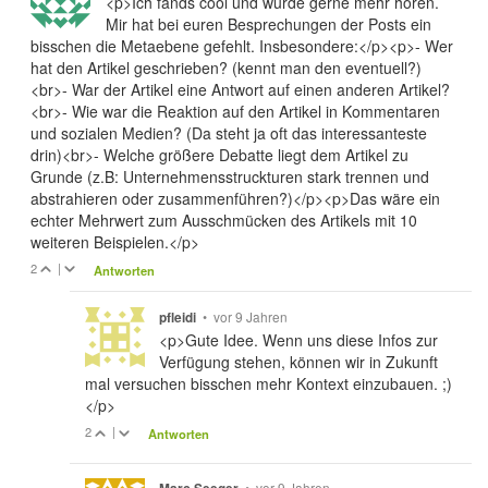
<p>Ich fands cool und würde gerne mehr hören.
Mir hat bei euren Besprechungen der Posts ein
bisschen die Metaebene gefehlt. Insbesondere:</p><p>- Wer
hat den Artikel geschrieben? (kennt man den eventuell?)
<br>- War der Artikel eine Antwort auf einen anderen Artikel?
<br>- Wie war die Reaktion auf den Artikel in Kommentaren
und sozialen Medien? (Da steht ja oft das interessanteste
drin)<br>- Welche größere Debatte liegt dem Artikel zu
Grunde (z.B: Unternehmensstruckturen stark trennen und
abstrahieren oder zusammenführen?)</p><p>Das wäre ein
echter Mehrwert zum Ausschmücken des Artikels mit 10
weiteren Beispielen.</p>
2
|
Antworten
•
vor 9 Jahren
pfleidi
<p>Gute Idee. Wenn uns diese Infos zur
Verfügung stehen, können wir in Zukunft
mal versuchen bisschen mehr Kontext einzubauen. ;)
</p>
2
|
Antworten
•
vor 9 Jahren