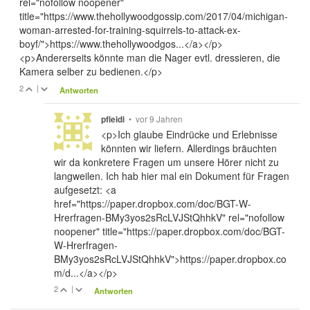
rel="nofollow noopener"
title="https://www.thehollywoodgossip.com/2017/04/michigan-
woman-arrested-for-training-squirrels-to-attack-ex-
boyf/">https://www.thehollywoodgos...</a></p>
<p>Andererseits könnte man die Nager evtl. dressieren, die
Kamera selber zu bedienen.</p>
2
|
Antworten
•
vor 9 Jahren
pfleidi
<p>Ich glaube Eindrücke und Erlebnisse
könnten wir liefern. Allerdings bräuchten
wir da konkretere Fragen um unsere Hörer nicht zu
langweilen. Ich hab hier mal ein Dokument für Fragen
aufgesetzt: <a
href="https://paper.dropbox.com/doc/BGT-W-
Hrerfragen-BMy3yos2sRcLVJStQhhkV" rel="nofollow
noopener" title="https://paper.dropbox.com/doc/BGT-
W-Hrerfragen-
BMy3yos2sRcLVJStQhhkV">https://paper.dropbox.co
m/d...</a></p>
2
|
Antworten