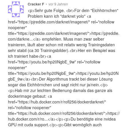
•
vor 9 Jahren
Cracker F
<p>Sehr gute Folge. <br>Für dein "Eichhörnchen"
Problem kann ich "darknet yolo" <a
href="https://pjreddie.com/darknet/imagenet/" rel="nofollow
noopener"
title="https://pjreddie.com/darknet/imagenet/">https://pjreddie.
com/darkne...</a> empfehlen. Muss man zwar selber
trainieren, läuft aber schon mit relativ wenig Trainingsdaten
sehr stabil (ca 30 Trainingsbilder).<br>Hier ein Beispiel was
ich trainiert habe<br><a
href="https://youtu.be/hp20NgbE_9w" rel="nofollow
noopener"
title="https://youtu.be/hp20NgbE_9w">https://youtu.be/hp20N
gbE_9w</a><br>Der Algorithmus trackt bei dieser Lösung
sogar das Eichhörnchen und sagt nicht nur ja/nein.</p>
<p>Hab mir zur leichten Bedienung damals das ganze als
dockerimage gebaut: <a
href="https://hub.docker.com/r/rofl256/dockerdarknet/"
rel="nofollow noopener"
title="https://hub.docker.com/r/rofl256/dockerdarknet/">https://
hub.docker.com/r/ro...</a></p><p>Du benötigte eine nvidea
GPU mit cuda support.</p><p>Gibt womöglich auch