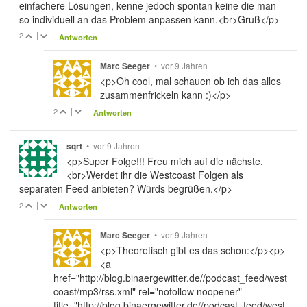
einfachere Lösungen, kenne jedoch spontan keine die man
so individuell an das Problem anpassen kann.<br>Gruß</p>
2
|
Antworten
•
vor 9 Jahren
Marc Seeger
<p>Oh cool, mal schauen ob ich das alles
zusammenfrickeln kann :)</p>
2
|
Antworten
•
vor 9 Jahren
sqrt
<p>Super Folge!!! Freu mich auf die nächste.
<br>Werdet ihr die Westcoast Folgen als
separaten Feed anbieten? Würds begrüßen.</p>
2
|
Antworten
•
vor 9 Jahren
Marc Seeger
<p>Theoretisch gibt es das schon:</p><p>
<a
href="http://blog.binaergewitter.de//podcast_feed/west
coast/mp3/rss.xml" rel="nofollow noopener"
title="http://blog.binaergewitter.de//podcast_feed/west