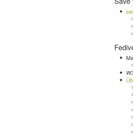
Save 
sa
Fediv
Ma
W3
Üb