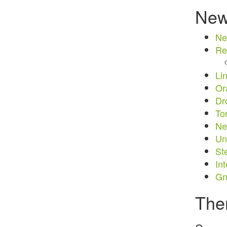
Ne
Ne
Re
Li
Or
Dr
To
Ne
Un
St
In
Gr
The