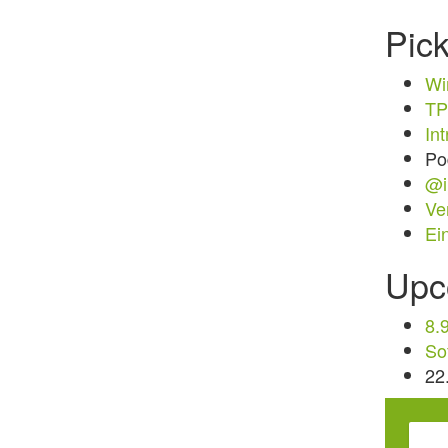
Pic
Wi
TP
In
Po
@i
Ve
Ei
Upc
8.
So
22