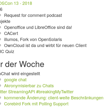
OSCon 13 - 2018
v6
Request for comment podcast
ojekte
Openoffice und LibreOffice sind da!
CACert
illumos, Fork von OpenSolaris
OwnCloud ist da und wirbt für neuen Client
IC Quiz
er der Woche
pChat wird eingestellt
google chat
Akronymisierbar zu Chats
itter StreamingAPI #breakingMyTwitter
kommende Änderung: client-weite Beschränkungen
Corebird Fork mit Polling Support