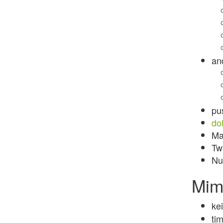
an
pu
do
Ma
Tw
Nu
Mim
ke
ti