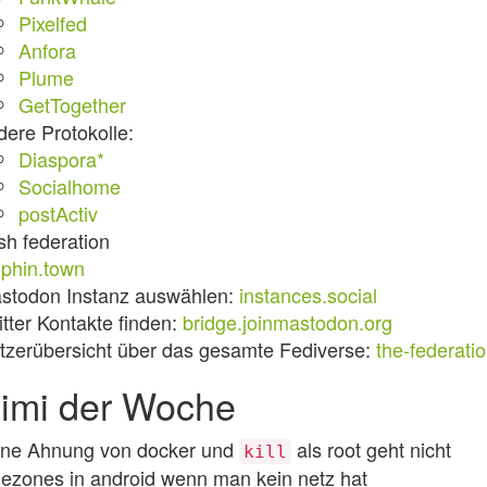
Pixelfed
Anfora
Plume
GetTogether
dere Protokolle:
Diaspora*
Socialhome
postActiv
sh federation
lphin.town
stodon Instanz auswählen:
instances.social
itter Kontakte finden:
bridge.joinmastodon.org
tzerübersicht über das gesamte Fediverse:
the-federatio
imi der Woche
ine Ahnung von docker und
als root geht nicht
kill
mezones in android wenn man kein netz hat