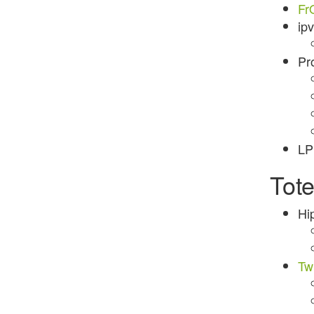
Fr
ip
Pr
LP
Tot
Hi
Tw