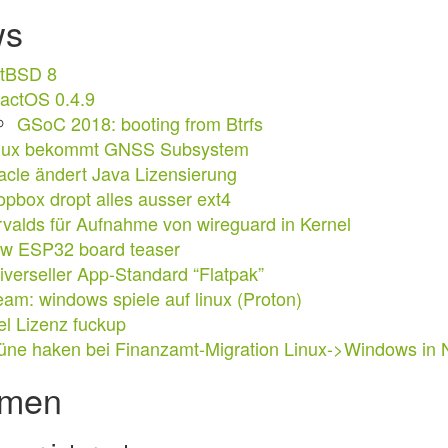
ws
tBSD 8
actOS 0.4.9
GSoC 2018: booting from Btrfs
nux bekommt GNSS Subsystem
acle ändert Java Lizensierung
opbox dropt alles ausser ext4
rvalds für Aufnahme von wireguard in Kernel
w ESP32 board teaser
iverseller App-Standard “Flatpak”
eam: windows spiele auf linux (Proton)
tel Lizenz fuckup
üne haken bei Finanzamt-Migration Linux->Windows in
men