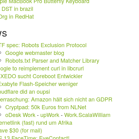
ple MacBook Pro Butterfly Keyboard
 DST in brazil
Org in RedHat
ws
TF spec: Robots Exclusion Protocol
Google webmaster blog
Robots.txt Parser and Matcher Library
gle to reimplement curl in libcrurl
XEDO sucht Coreboot Entwickler
Exabyte Flash-Speicher weniger
oudflare did an oupsi
erraschung: Amazon hält sich nicht an GDPR
Cryptpad: 50k Euros from NLNet
oDesk Work
-
upWork
-
Work.ScalaWilliam
ernetlink (fast) rund um Afrika
ave $30 (for mail)
S 13 FaceTime: EyeContact!