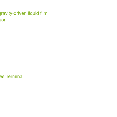
avity-driven liquid film
son
ws Terminal