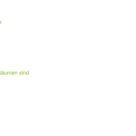
k
 Bäumen sind