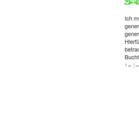
Ich m
gener
gener
Hierf
betra
Buchh
1
|