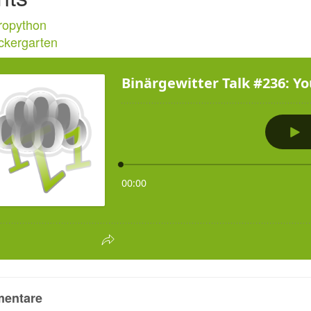
ropython
ckergarten
entare