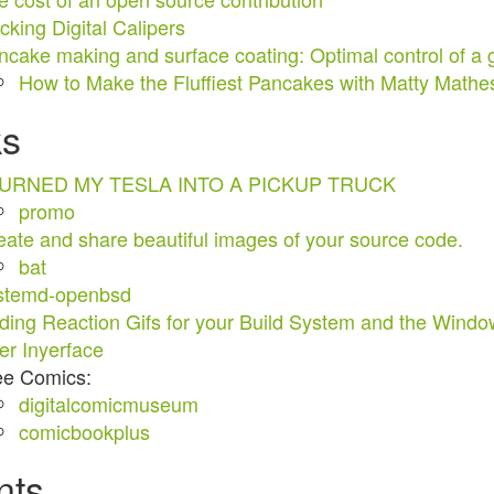
cking Digital Calipers
ncake making and surface coating: Optimal control of a gr
How to Make the Fluffiest Pancakes with Matty Mathe
ks
TURNED MY TESLA INTO A PICKUP TRUCK
promo
eate and share beautiful images of your source code.
bat
stemd-openbsd
ding Reaction Gifs for your Build System and the Windo
er Inyerface
ee Comics:
digitalcomicmuseum
comicbookplus
nts