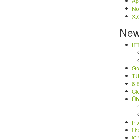
Ap
No
X.
Ne
IE
Goo
TU
6 
Cl
Üb
Int
i h
iO