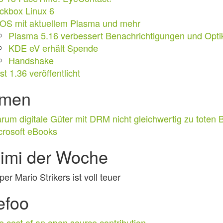
ckbox Linux 6
OS mit aktuellem Plasma und mehr
Plasma 5.16 verbessert Benachrichtigungen und Opti
KDE eV erhält Spende
Handshake
t 1.36 veröffentlicht
men
rum digitale Güter mit DRM nicht gleichwertig zu toten
crosoft eBooks
imi der Woche
er Mario Strikers ist voll teuer
efoo
e cost of an open source contribution