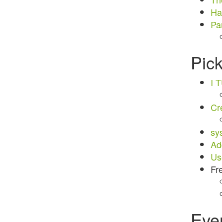
Ha
Pa
Pic
I 
Cr
sy
Ad
Us
Fr
Eve