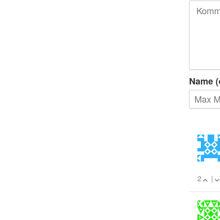
Name (
2
|