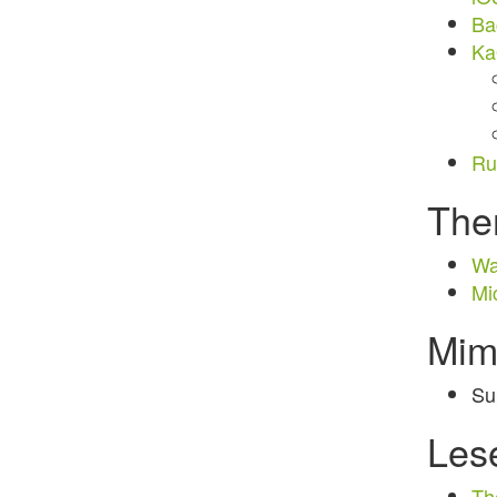
Ba
Ka
Rus
The
Wa
Mi
Mim
Sup
Les
Th