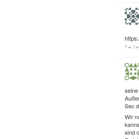
https
1
|
seine
Außer
Sec d
Wir n
kanns
sind 