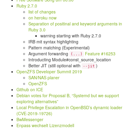
Ruby 2.7.0
list of changes
on heroku now
Separation of positinal and keyword arguments in
Ruby 3.0
warning starting with Ruby 2.7.0
IRB mit syntax highlighting
Pattern matching (Experimental)
Argument forwarding
Feature #16253
(...)
Introducting Module#const_source_location
Better JIT (still optional with
)
--jit
OpenZFS Developer Summit 2019
SAN/NAS planer
OpenZFS
Github on ICE
Debian votes for Proposal B, “Systemd but we support
exploring alternatives”
Local Privilege Escalation in OpenBSD’s dynamic loader
(CVE-2019-19726)
BwMessenger
Enpass wechselt Lizenzmodell