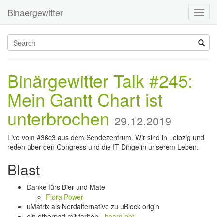
Binaergewitter
Toggl
navig
Binärgewitter Talk #245:
Mein Gantt Chart ist
unterbrochen
29.12.2019
Live vom #36c3 aus dem Sendezentrum. Wir sind in Leipzig und
reden über den Congress und die IT Dinge in unserem Leben.
Blast
Danke fürs Bier und Mate
Flora Power
uMatrix als Nerdalternative zu uBlock origin
ein etherpad mit farben -
board.net