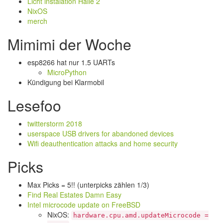
Licht instalation Halle 2
NixOS
merch
Mimimi der Woche
esp8266 hat nur 1.5 UARTs
MicroPython
Kündigung bei Klarmobil
Lesefoo
twitterstorm 2018
userspace USB drivers for abandoned devices
Wifi deauthentication attacks and home security
Picks
Max Picks = 5!! (unterpicks zählen 1/3)
Find Real Estates Damn Easy
Intel microcode update on FreeBSD
NixOS:
hardware.cpu.amd.updateMicrocode =