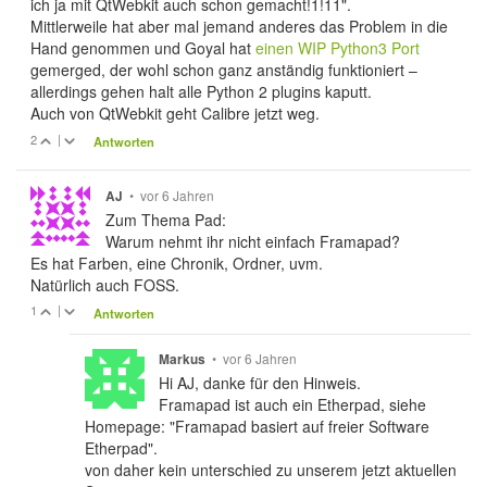
ich ja mit QtWebkit auch schon gemacht!1!11".
Mittlerweile hat aber mal jemand anderes das Problem in die
Hand genommen und Goyal hat
einen WIP Python3 Port
gemerged, der wohl schon ganz anständig funktioniert –
allerdings gehen halt alle Python 2 plugins kaputt.
Auch von QtWebkit geht Calibre jetzt weg.
2
|
Antworten
•
vor 6 Jahren
AJ
Zum Thema Pad:
Warum nehmt ihr nicht einfach Framapad?
Es hat Farben, eine Chronik, Ordner, uvm.
Natürlich auch FOSS.
1
|
Antworten
•
vor 6 Jahren
Markus
Hi AJ, danke für den Hinweis.
Framapad ist auch ein Etherpad, siehe
Homepage: "Framapad basiert auf freier Software
Etherpad".
von daher kein unterschied zu unserem jetzt aktuellen