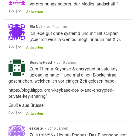
Verbrennungsmotoren der Medienlandschaft."
1
|
Antworten
•
vor 6 Jahren
Elo Naj
Ich lebe gut ohne systemd und mit init scripten
(Aber ich weis ja Gentoo mögt ihr auch net XD).
1
|
Antworten
•
vor 6 Jahren
BeachyHead
Zum Thema Keybase & encrypted private key
uploading hatte filippo mal einen Blockeintrag
geschrieben, welchen ich vor einiger Zeit gelesen habe.
https://blog.filippo.io/on-keybase-dot-io-and-encrypted-
private-key-sharing/
Grüße aus Brüssel
2
|
Antworten
•
vor 6 Jahren
eskorte
Zu 01:05:55 - Ubuntu Phones: Das Pinephone legt