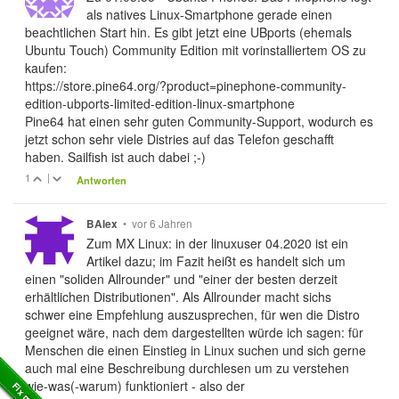
als natives Linux-Smartphone gerade einen
beachtlichen Start hin. Es gibt jetzt eine UBports (ehemals
Ubuntu Touch) Community Edition mit vorinstalliertem OS zu
kaufen:
https://store.pine64.org/?product=pinephone-community-
edition-ubports-limited-edition-linux-smartphone
Pine64 hat einen sehr guten Community-Support, wodurch es
jetzt schon sehr viele Distries auf das Telefon geschafft
haben. Sailfish ist auch dabei ;-)
1
|
Antworten
•
vor 6 Jahren
BAlex
Zum MX Linux: in der linuxuser 04.2020 ist ein
Artikel dazu; im Fazit heißt es handelt sich um
einen "soliden Allrounder" und "einer der besten derzeit
erhältlichen Distributionen". Als Allrounder macht sichs
schwer eine Empfehlung auszusprechen, für wen die Distro
geeignet wäre, nach dem dargestellten würde ich sagen: für
Menschen die einen Einstieg in Linux suchen und sich gerne
auch mal eine Beschreibung durchlesen um zu verstehen
wie-was(-warum) funktioniert - also der