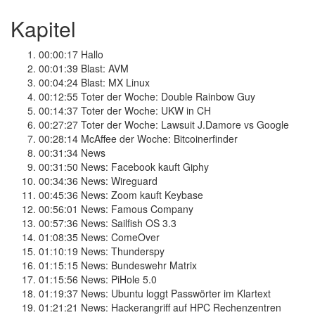
Kapitel
00:00:17
Hallo
00:01:39
Blast: AVM
00:04:24
Blast: MX Linux
00:12:55
Toter der Woche: Double Rainbow Guy
00:14:37
Toter der Woche: UKW in CH
00:27:27
Toter der Woche: Lawsuit J.Damore vs Google
00:28:14
McAffee der Woche: Bitcoinerfinder
00:31:34
News
00:31:50
News: Facebook kauft Giphy
00:34:36
News: Wireguard
00:45:36
News: Zoom kauft Keybase
00:56:01
News: Famous Company
00:57:36
News: Sailfish OS 3.3
01:08:35
News: ComeOver
01:10:19
News: Thunderspy
01:15:15
News: Bundeswehr Matrix
01:15:56
News: PiHole 5.0
01:19:37
News: Ubuntu loggt Passwörter im Klartext
01:21:21
News: Hackerangriff auf HPC Rechenzentren