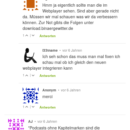
Hmm ja eigentlich sollte man die im
Webplayer sehen. Sind aber gerade nicht
da. Müssen wir mal schauen was wir da verbessern
können. Zur Not gibts die Folgen unter
download.binaergewitter.de
1
|
Antworten
•
vor 6 Jahren
l33tname
Ich seh schon das muss man mal fixen ich
schau mal ob ich gleich den neuen
webplayer integrieren kann
1
|
Antworten
•
vor 6 Jahren
Anonym
merci
1
|
Antworten
•
vor 6 Jahren
AJ
"Podcasts ohne Kapitelmarken sind die