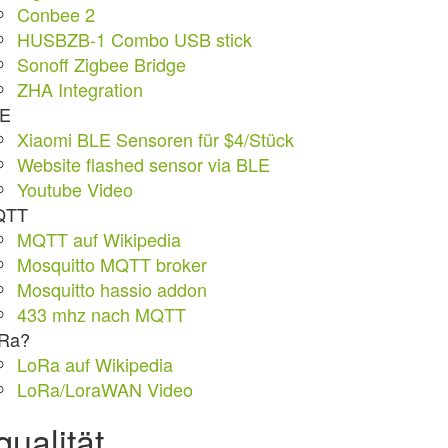
Conbee 2
HUSBZB-1 Combo USB stick
Sonoff Zigbee Bridge
ZHA Integration
E
Xiaomi BLE Sensoren für $4/Stück
Website flashed sensor via BLE
Youtube Video
QTT
MQTT auf Wikipedia
Mosquitto MQTT broker
Mosquitto hassio addon
433 mhz nach MQTT
Ra?
LoRa auf Wikipedia
LoRa/LoraWAN Video
qualität