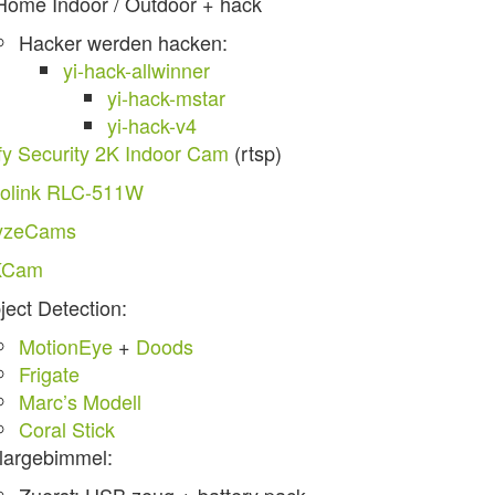
Home Indoor / Outdoor + hack
Hacker werden hacken:
yi-hack-allwinner
yi-hack-mstar
yi-hack-v4
fy Security 2K Indoor Cam
(rtsp)
olink RLC-511W
zeCams
KCam
ject Detection:
MotionEye
+
Doods
Frigate
Marc’s Modell
Coral Stick
largebimmel: