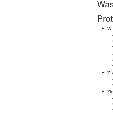
Was
Prot
Wif
Z-
Zi