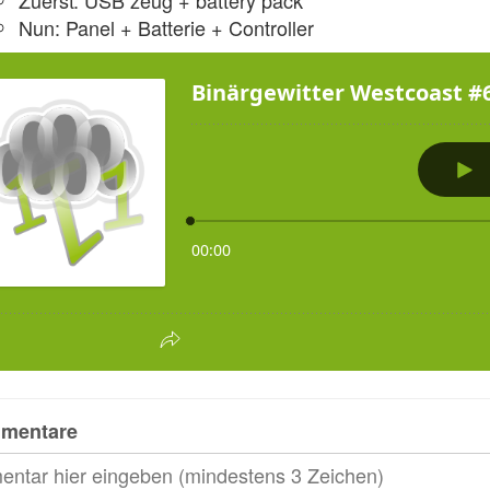
Zuerst: USB zeug + battery pack
Nun: Panel + Batterie + Controller
mentare