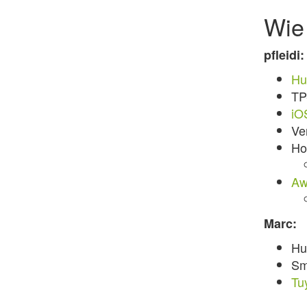
Wie
pfleidi:
Hu
TP
iO
Ve
Ho
Aw
Marc:
Hu
Sm
Tu