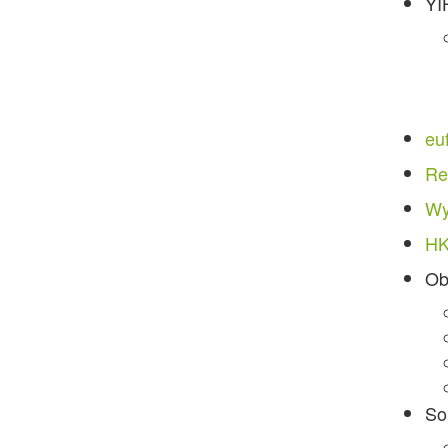
YI
eu
Re
Wy
H
Ob
So