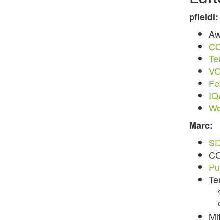
pfleidi:
Aw
CO
Te
VO
Fe
IQA
Wor
Marc:
SD
CO
Pu
Te
Mif