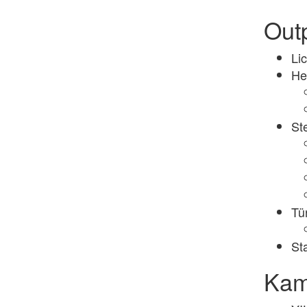
Out
Lic
He
St
Tü
St
Kam