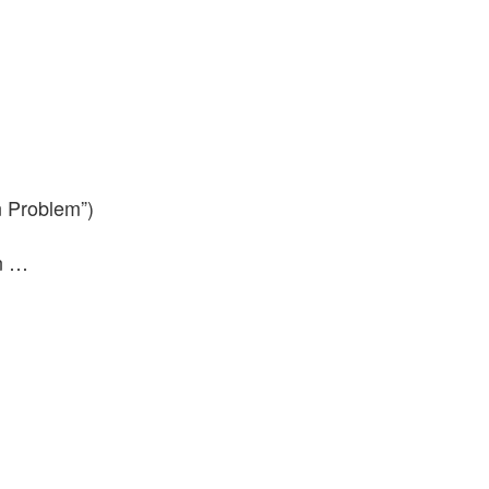
 Problem”)
n …