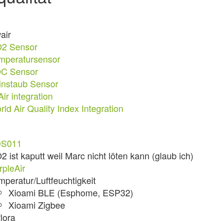
air
2 Sensor
mperatursensor
C Sensor
instaub Sensor
ir integration
ld Air Quality Index Integration
S011
2 ist kaputt weil Marc nicht löten kann (glaub ich)
rpleAir
mperatur/Luftfeuchtigkeit
Xioami BLE (Esphome, ESP32)
Xioami Zigbee
lora