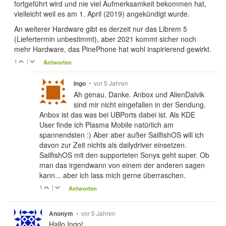
fortgeführt wird und nie viel Aufmerksamkeit bekommen hat,
vielleicht weil es am 1. April (2019) angekündigt wurde.
An weiterer Hardware gibt es derzeit nur das Librem 5
(Liefertermin unbestimmt), aber 2021 kommt sicher noch
mehr Hardware, das PinePhone hat wohl inspirierend gewirkt.
1
|
Antworten
•
vor 5 Jahren
Ingo
Ah genau. Danke. Anbox und AlienDalvik
sind mir nicht eingefallen in der Sendung.
Anbox ist das was bei UBPorts dabei ist. Als KDE
User finde ich Plasma Mobile natürlich am
spannendsten :) Aber aber außer SailfishOS will ich
davon zur Zeit nichts als dailydriver einsetzen.
SailfishOS mit den supporteten Sonys geht super. Ob
man das irgendwann von einem der anderen sagen
kann... aber ich lass mich gerne überraschen.
1
|
Antworten
•
vor 5 Jahren
Anonym
Hallo Ingo!