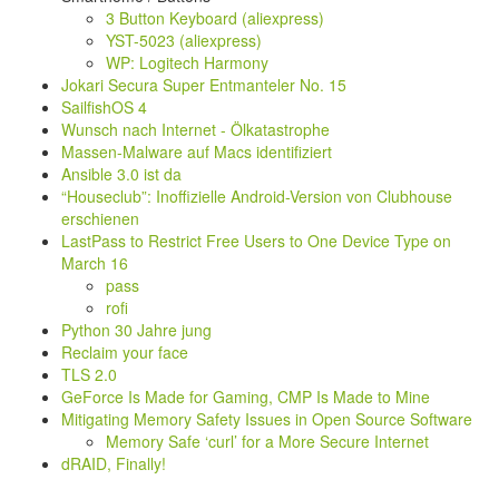
3 Button Keyboard (aliexpress)
YST-5023 (aliexpress)
WP: Logitech Harmony
Jokari Secura Super Entmanteler No. 15
SailfishOS 4
Wunsch nach Internet - Ölkatastrophe
Massen-Malware auf Macs identifiziert
Ansible 3.0 ist da
“Houseclub”: Inoffizielle Android-Version von Clubhouse
erschienen
LastPass to Restrict Free Users to One Device Type on
March 16
pass
rofi
Python 30 Jahre jung
Reclaim your face
TLS 2.0
GeForce Is Made for Gaming, CMP Is Made to Mine
Mitigating Memory Safety Issues in Open Source Software
Memory Safe ‘curl’ for a More Secure Internet
dRAID, Finally!