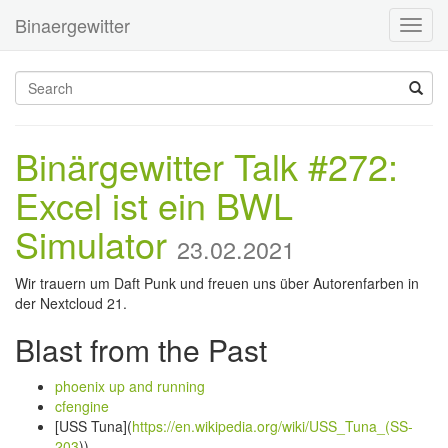
Binaergewitter
Toggl
navig
Binärgewitter Talk #272:
Excel ist ein BWL
Simulator
23.02.2021
Wir trauern um Daft Punk und freuen uns über Autorenfarben in
der Nextcloud 21.
Blast from the Past
phoenix up and running
cfengine
[USS Tuna](
https://en.wikipedia.org/wiki/USS_Tuna_(SS-
203
))