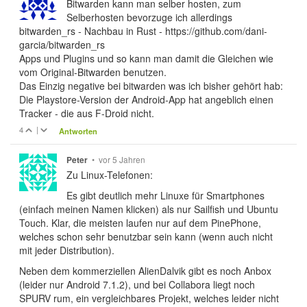
Bitwarden kann man selber hosten, zum
Selberhosten bevorzuge ich allerdings
bitwarden_rs - Nachbau in Rust - https://github.com/dani-
garcia/bitwarden_rs
Apps und Plugins und so kann man damit die Gleichen wie
vom Original-Bitwarden benutzen.
Das Einzig negative bei bitwarden was ich bisher gehört hab:
Die Playstore-Version der Android-App hat angeblich einen
Tracker - die aus F-Droid nicht.
4
|
Antworten
•
vor 5 Jahren
Peter
Zu Linux-Telefonen:
Es gibt deutlich mehr Linuxe für Smartphones
(einfach meinen Namen klicken) als nur Sailfish und Ubuntu
Touch. Klar, die meisten laufen nur auf dem PinePhone,
welches schon sehr benutzbar sein kann (wenn auch nicht
mit jeder Distribution).
Neben dem kommerziellen AlienDalvik gibt es noch Anbox
(leider nur Android 7.1.2), und bei Collabora liegt noch
SPURV rum, ein vergleichbares Projekt, welches leider nicht