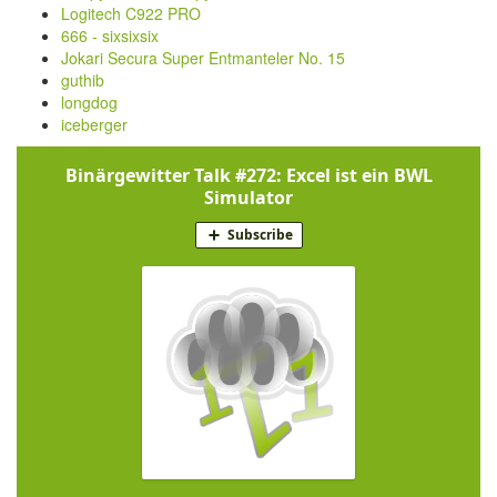
Logitech C922 PRO
666 - sixsixsix
Jokari Secura Super Entmanteler No. 15
guthib
longdog
iceberger