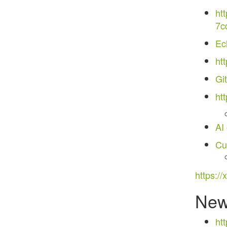
htt
7c
Ec
ht
Gi
ht
AI
Cu
https:/
Ne
ht