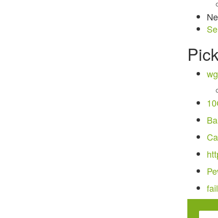
Ne
Se
Pic
wg
10
Ba
Ca
htt
Pe
fa