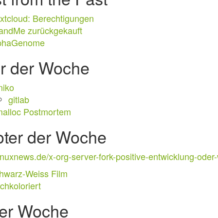
xtcloud: Berechtigungen
andMe zurückgekauft
phaGenome
er der Woche
niko
gitlab
malloc Postmortem
oter der Woche
/linuxnews.de/x-org-server-fork-positive-entwicklung-oder
hwarz-Weiss Film
chkoloriert
der Woche