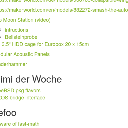
tps://makerworld.com/en/models/882272-smash-the-auto-
ip Moon Station (video)
intructions
Beilsteinprobe
x 3.5″ HDD cage for Eurobox 20 x 15cm
dular Acoustic Panels
nderhammer
imi der Woche
eeBSD pkg flavors
xOS bridge interface
efoo
ware of fast-math