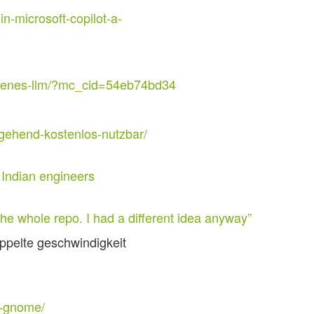
in-microsoft-copilot-a-
eigenes-llm/?mc_cid=54eb74bd34
tgehend-kostenlos-nutzbar/
 Indian engineers
 the whole repo. I had a different idea anyway”
ppelte geschwindigkeit
i-gnome/