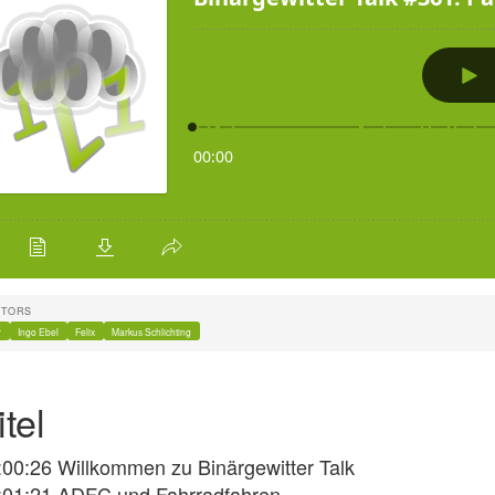
UTORS
r
Ingo Ebel
Felix
Markus Schlichting
tel
:00:26
Willkommen zu Binärgewitter Talk
:01:21
ADFC und Fahrradfahren