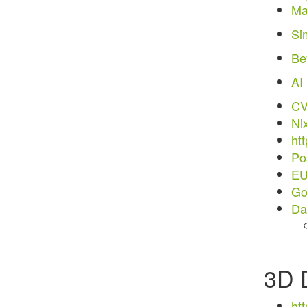
Ma
Si
Be
AI
CV
Ni
ht
Po
EU
Go
Da
3D 
ht