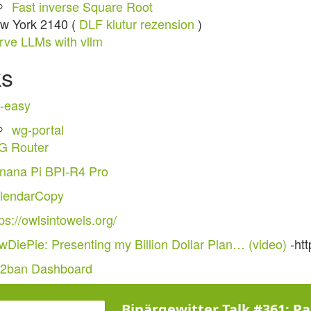
Fast inverse Square Root
w York 2140 (
DLF klutur rezension
)
rve LLMs with vllm
ks
-easy
wg-portal
G Router
nana Pi BPI-R4 Pro
lendarCopy
ps://owlsintowels.org/
wDiePie: Presenting my Billion Dollar Plan… (video)
-htt
il2ban Dashboard