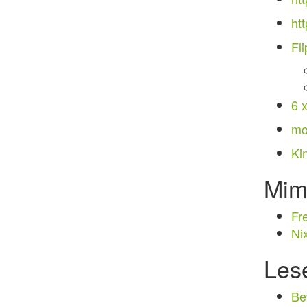
ht
Fl
6 
mo
Ki
Mim
Fr
Ni
Les
Be