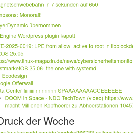
gnetschwebebahn in 7 sekunden auf 650
mpsons: Monorail!
yerDynamic übernommen
 Engine Wordpress plugin kaputt
E-2025-6019: LPE from allow_active to root in libblockd
xOS 25.05
tps://www.linux-magazin.de/news/cybersicherheitsmonito
stmarketOS 25.06- the one with systemd
 Ecodesign
ogle Offerwall
ta Center Iiiiiiiiiinnnnnnn SPAAAAAAAACCEEEEEE
DOOM in Space - NDC TechTown (video)
https://www
macht-Millionen-Kopfhoerer-zu-Abhoerstationen-1045
Druck der Woche
tps://makerworld.com/de/models/966783-collapsible-win