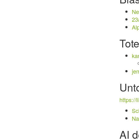
Ne
23
Al
Tot
ka
je
Unt
https:/
Sc
Na
AI 