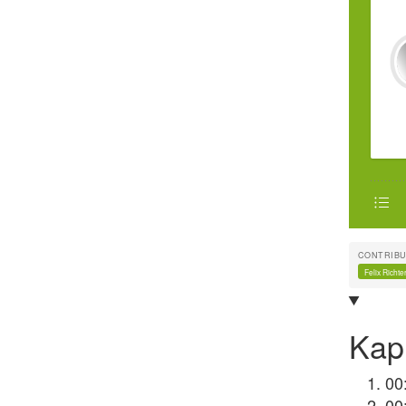
CONTRIB
Felix Richte
Kapi
00
00