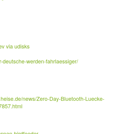
ev via udisks
r-deutsche-werden-fahrlaessiger/
.heise.de/news/Zero-Day-Bluetooth-Luecke-
7857.html
gspan-birdfeeder