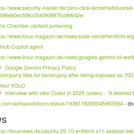
ps://www.security-insider.de/zero-click-sicherheitsluecke-
d98e60ec5f8cc5d090887fcd8f642e/
ho Chamber context poisoning
tps://www.linux-magazin.de/news/suse-veroeffentlicht-
tHub Copilot agent
tps://www.linux-magazin.de/news/googles-gemini-cli-wei
Google Gemini Privacy Policy
 company files for bankrupcy after being exposed as 700
rsor YOLO
Interview with vibe Coder in 2025 (video) - “it deleted
/x.com/adriaandotcom/status/1938118285045993584
- do
ws
tps://linuxnews.de/ubuntu-25-10-entfernt-x11-session-be