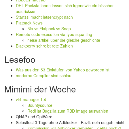
DHL Packstationen lassen sich irgendwie ein bisschen
austricksen
Startssl macht letsencrypt nach
Flatpack News
Nix vs Flatpack vs Snap
Remote code execution via typo squatting
heise artikel über die gleiche geschichte
Blackberry schreibt rote Zahlen
Lesefoo
Was aus den 53 Einkäufen von Yahoo geworden ist
moderne Compiler sind schlau
Mimimi der Woche
virt-manager 1.4
Bountysource
RedHat Bugzilla zum RBD Image auswählen
QNAP und OptWare
Selbsttest 3 Tage ohne Adblocker - Fazit: nein es geht nicht
Kommission will Adblocker verbieten - gehts noch?!