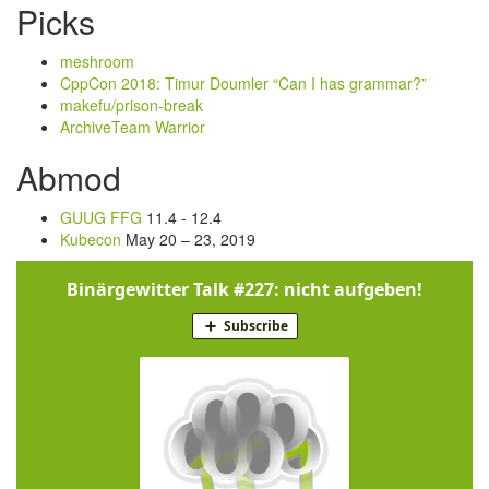
Picks
meshroom
CppCon 2018: Timur Doumler “Can I has grammar?”
makefu/prison-break
ArchiveTeam Warrior
Abmod
GUUG FFG
11.4 - 12.4
Kubecon
May 20 – 23, 2019